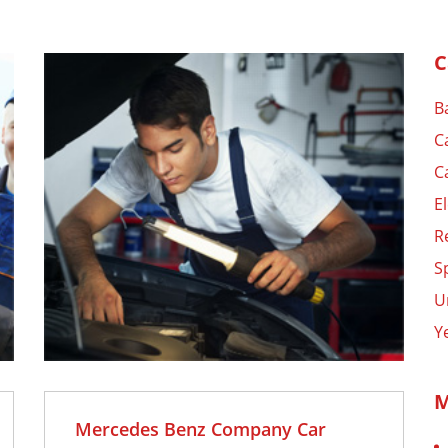
C
5
B
UN
C
C
o hay
E
tarios
R
S
U
Y
M
Mercedes Benz Company Car