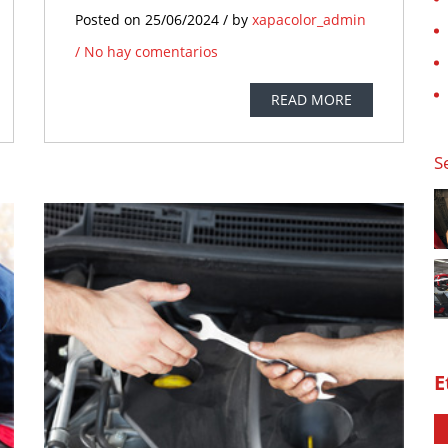
Posted on 25/06/2024 / by
xapacolor_admin
/
No hay comentarios
READ MORE
S
5
UN
o hay
tarios
E