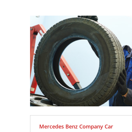
25
2
JUN
J
No hay
N
comentarios
comen
Mercedes Benz Company Car