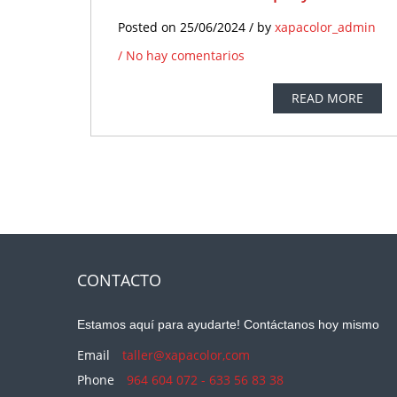
Posted on 25/06/2024 / by
xapacolor_admin
/
No hay comentarios
READ MORE
CONTACTO
Estamos aquí para ayudarte! Contáctanos hoy mismo
Email
taller@xapacolor,com
Phone
964 604 072 - 633 56 83 38