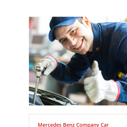
25
JUN
No hay
comentarios
Mercedes Benz Company Car