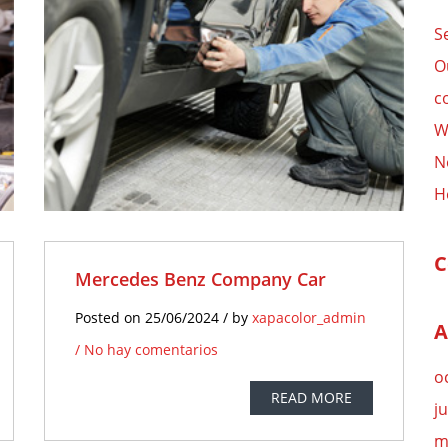
o hay
S
tarios
O
c
W
N
H
C
Mercedes Benz Company Car
Posted on 25/06/2024 / by
xapacolor_admin
A
/
No hay comentarios
o
READ MORE
j
m