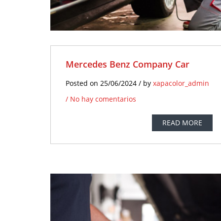
Mercedes Benz Company Car
Posted on 25/06/2024 / by
xapacolor_admin
/
No hay comentarios
READ MORE
25
2
JUN
J