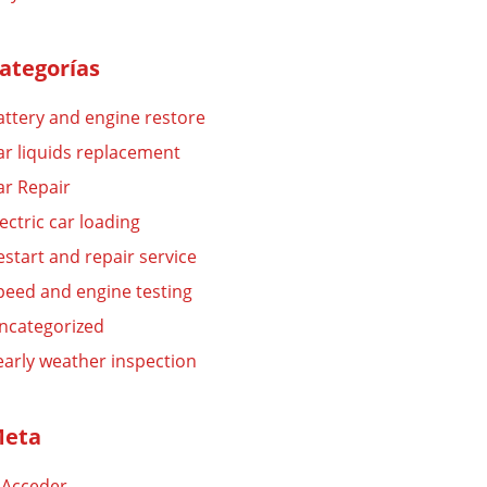
ategorías
attery and engine restore
ar liquids replacement
ar Repair
lectric car loading
estart and repair service
peed and engine testing
ncategorized
early weather inspection
eta
Acceder