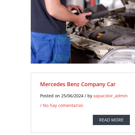
No hay
N
comentarios
comen
Mercedes Benz Company Car
Posted on 25/06/2024 / by
xapacolor_admin
/
No hay comentarios
READ MORE