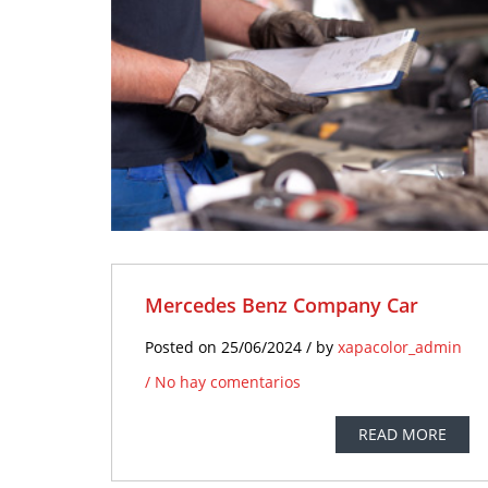
No hay
N
comentarios
comen
Mercedes Benz Company Car
Posted on 25/06/2024 / by
xapacolor_admin
/
No hay comentarios
READ MORE