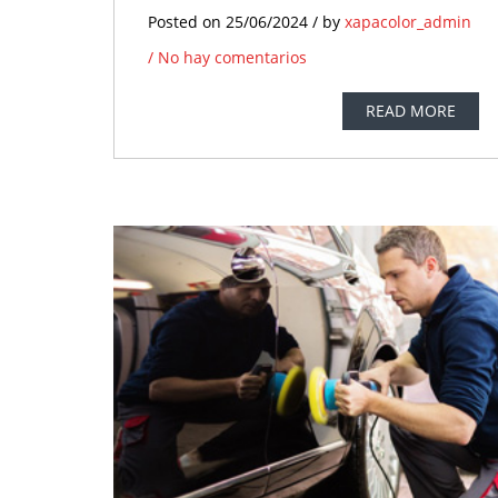
Posted on 25/06/2024 / by
xapacolor_admin
/
No hay comentarios
READ MORE
25
2
JUN
J
No hay
N
comentarios
comen