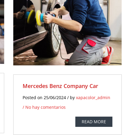
o hay
tarios
Mercedes Benz Company Car
Posted on 25/06/2024 / by
xapacolor_admin
/
No hay comentarios
READ MORE