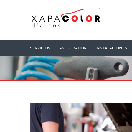
SERVICIOS
ASEGURADOR
INSTALACIONES
25
2
JUN
J